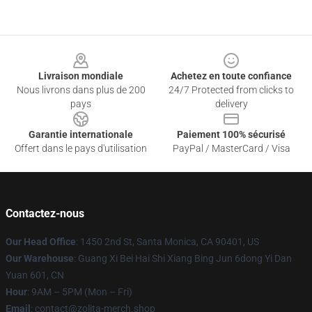
Footer
Livraison mondiale
Achetez en toute confiance
Nous livrons dans plus de 200
24/7 Protected from clicks to
pays
delivery
Garantie internationale
Paiement 100% sécurisé
Offert dans le pays d'utilisation
PayPal / MasterCard / Visa
Contactez-nous
Our Head Office
: 1450 2nd St, Santa Monica, CA 90401, US
Our Warehouse
: Guang Xi Bei Hai Shi Xiang Bing Jun 6dong Yi Dan
Yuan 601, CN
Hour
: 9AM – 5PM (Mon – Fri)
Email
: contact@zolita-merch.shop