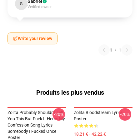
Gabriel
G
Verified owner
Write your review
1
/
1
Produits les plus vendus
Zolita Probably Shouldn't Tell
Zolita Bloodstream Lyrics
-20%
-20%
You This But Fuck It Heres My
Poster
Confession Song Lyrics-
Somebody I Fucked Once
18,21 € - 42,22 €
Poster