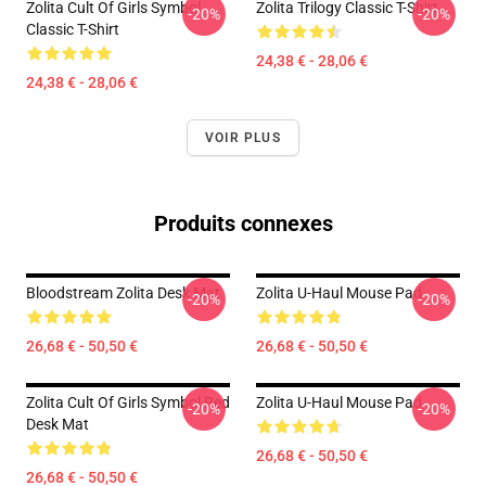
Zolita Cult Of Girls Symbol
Zolita Trilogy Classic T-Shirt
-20%
-20%
Classic T-Shirt
24,38 € - 28,06 €
24,38 € - 28,06 €
VOIR PLUS
Produits connexes
Bloodstream Zolita Desk Mat
Zolita U-Haul Mouse Pad
-20%
-20%
26,68 € - 50,50 €
26,68 € - 50,50 €
Zolita Cult Of Girls Symbol Red
Zolita U-Haul Mouse Pad
-20%
-20%
Desk Mat
26,68 € - 50,50 €
26,68 € - 50,50 €