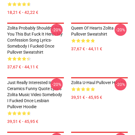
18,21 € - 42,22 €
Zolita Probably Shouldn't Tell
Queen Of Hearts Zolita
-20%
-20%
You This But Fuck It Heres My
Pullover Sweatshirt
Confession Song Lyrics-
Somebody I Fucked Once
37,67 € - 44,11 €
Pullover Sweatshirt
37,67 € - 44,11 €
Just Really Interested In
Zolita U-Haul Pullover Hoodie
-20%
-20%
Ceramics Funny Quote Lyrics
Zolita Music Video Somebody
39,51 € - 45,95 €
I Fucked Once Lesbian
Pullover Hoodie
39,51 € - 45,95 €