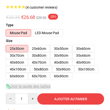
(4 customer reviews)
€33.35
€26.68
-20%
$29.00
Type
Mouse Pad
LED Mouse Pad
Size
25x30cm
25x60cm
30x50cm
30x60cm
30x70cm
30x80cm
30x90cm
35x44cm
40x60cm
40x70cm
40x80cm
40x90cm
40x100cm
50x80cm
50x90cm
50x100cm
60x60cm
60x70cm
60x90cm
Voir le guide des tailles
Quantity
AJOUTER AU PANIER