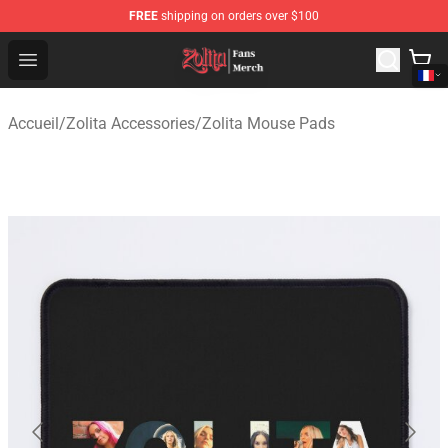
FREE
shipping on orders over $100
Zolita Store - Official Zolita Merchandise Shop
Open menu
Accueil
/
Zolita Accessories
/
Zolita Mouse Pads