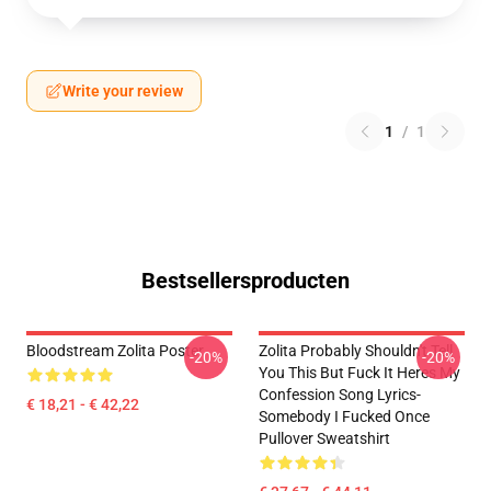
Write your review
1
/
1
Bestsellersproducten
Bloodstream Zolita Poster
Zolita Probably Shouldn't Tell
-20%
-20%
You This But Fuck It Heres My
Confession Song Lyrics-
€ 18,21 - € 42,22
Somebody I Fucked Once
Pullover Sweatshirt