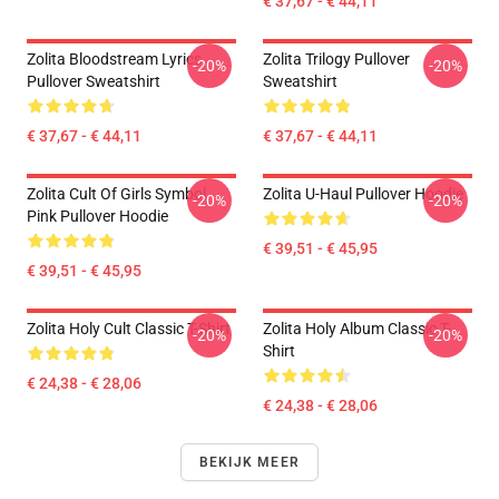
€ 37,67 - € 44,11
Zolita Bloodstream Lyrics
Zolita Trilogy Pullover
-20%
-20%
Pullover Sweatshirt
Sweatshirt
€ 37,67 - € 44,11
€ 37,67 - € 44,11
Zolita Cult Of Girls Symbol
Zolita U-Haul Pullover Hoodie
-20%
-20%
Pink Pullover Hoodie
€ 39,51 - € 45,95
€ 39,51 - € 45,95
Zolita Holy Cult Classic T-Shirt
Zolita Holy Album Classic T-
-20%
-20%
Shirt
€ 24,38 - € 28,06
€ 24,38 - € 28,06
BEKIJK MEER