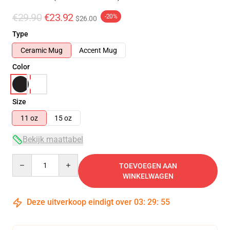
€29.90
€23.92
-20%
$26.00
Type
Ceramic Mug
Accent Mug
Color
Size
11 oz
15 oz
Bekijk maattabel
Quantity
TOEVOEGEN AAN
WINKELWAGEN
Deze uitverkoop eindigt over
03
:
29
:
54