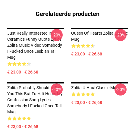
Gerelateerde producten
Just Really Interested In
Queen Of Hearts Zolita Classic
-20%
-20%
Ceramics Funny Quote Lyrics
Mug
Zolita Music Video Somebody
I Fucked Once Lesbian Tall
€ 23,00 - € 26,68
Mug
€ 23,00 - € 26,68
Zolita Probably Shouldn't Tell
Zolita U-Haul Classic Mug
-20%
-20%
You This But Fuck It Heres My
Confession Song Lyrics-
€ 23,00 - € 26,68
Somebody I Fucked Once Tall
Mug
€ 23,00 - € 26,68