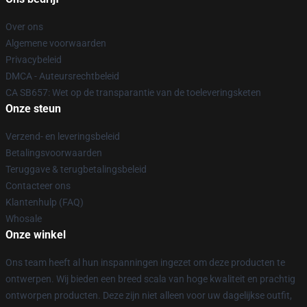
Over ons
Algemene voorwaarden
Privacybeleid
DMCA - Auteursrechtbeleid
CA SB657: Wet op de transparantie van de toeleveringsketen
Onze steun
Verzend- en leveringsbeleid
Betalingsvoorwaarden
Teruggave & terugbetalingsbeleid
Contacteer ons
Klantenhulp (FAQ)
Whosale
Onze winkel
Ons team heeft al hun inspanningen ingezet om deze producten te
ontwerpen. Wij bieden een breed scala van hoge kwaliteit en prachtig
ontworpen producten. Deze zijn niet alleen voor uw dagelijkse outfit,